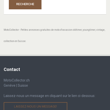
RECHERCHE
MotoCollector - Petites annonces gratuites de moto d'occasion oldtimer, youngtimer, vintage,
collection en Suisse.
Contact
MotoCollector.ch
Genève | Suisse
Laissez-nous un message en cliquant sur le lien ci-dessous:
LAISSEZ-NOUS UN MESSAGE!