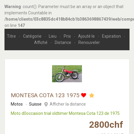
Warning
: count(): Parameter must be an array or an object that
implements Countable in
/home/clients/03c8835dc418b84cb1b3863698867439/web/compone
on line
147
Titre
Catégorie
Lieu
Prix
Ajouté le
Expiration
Affiché
Distance
Renouveler
MONTESA COTA 123 1975
Motos
Suisse
Afficher la distance
Moto d0occasion trial oldtimer Montesa Cota 123 de 1975
2800
chf