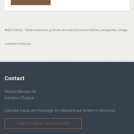
MotoCollector - Petites annonces gratuites de moto d'occasion oldtimer, youngtimer, vintage,
collection en Suisse.
Contact
MotoCollector.ch
Genève | Suisse
Laissez-nous un message en cliquant sur le lien ci-dessous:
LAISSEZ-NOUS UN MESSAGE!