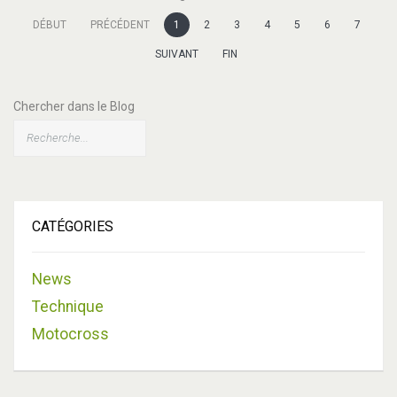
manuals), manuels d'atelier (Workshop Manuals) et autres
DÉBUT
PRÉCÉDENT
1
2
3
4
5
6
7
manuels techniques.
SUIVANT
FIN
Honda
Nombre d'articles : 7
Chercher dans le Blog
Manuels d'utilisateur (owner's manuals), manuels d'atelier
(workshop manuals) et autres documents techniques pour les
motos Honda.
Yamaha
Nombre d'articles : 1
CATÉGORIES
Manuels d'utilisateur et manuels d'atelier des motos Yamaha
News
Kawasaki
Nombre d'articles : 1
Technique
Manuels d'utilisateur et manuels d'atelier Kawasaki
Motocross
Suzuki
Nombre d'articles : 1