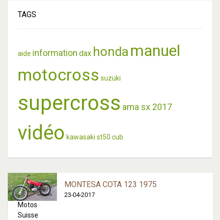
Manuels d'utilisateur et manuels d'ateliers des motos Suzuki
TAGS
manuel
honda
information
dax
aide
motocross
suzuki
supercross
ama sx 2017
vidéo
kawasaki
st50
cub
MONTESA COTA 123 1975
23-04-2017
Motos
Suisse