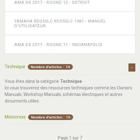
AMA SX 2017 - ROUND 12 - DETROIT
YAMAHA RD250LC RD350LC 1981 - MANUEL
D'UTILISATEUR
AMA SX 2017 - ROUND 11 - INDIANAPOLIS
Technique
Nombre d'articles : 10
Vous êtes dans la catégorie
Technique
.
Ici vous trouverez des ressources techniques comme les Owners
Manuals, Workshop Manuals, schémas électriques et autres
documents utiles.
Manuels
Motocross
Nombre d'articles : 10
Nombre d'articles : 15
Vous êtes dans la catégories Manuels.
Page 1 sur 7
Vous trouverez ici un paquet de manuels d'utilisateur (Owner's