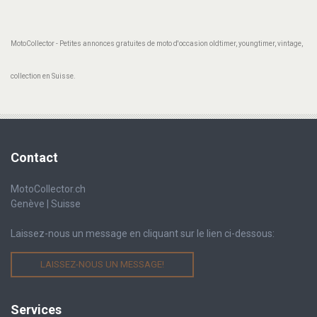
MotoCollector - Petites annonces gratuites de moto d'occasion oldtimer, youngtimer, vintage,
collection en Suisse.
Contact
MotoCollector.ch
Genève | Suisse
Laissez-nous un message en cliquant sur le lien ci-dessous:
LAISSEZ-NOUS UN MESSAGE!
Services