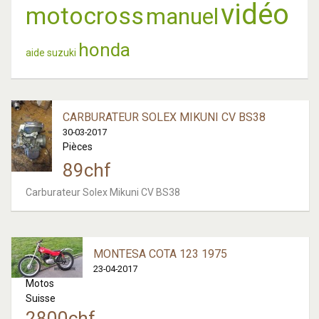
vidéo
motocross
manuel
honda
aide
suzuki
CARBURATEUR SOLEX MIKUNI CV BS38
30-03-2017
Pièces
89
chf
Carburateur Solex Mikuni CV BS38
MONTESA COTA 123 1975
23-04-2017
Motos
Suisse
2800
chf