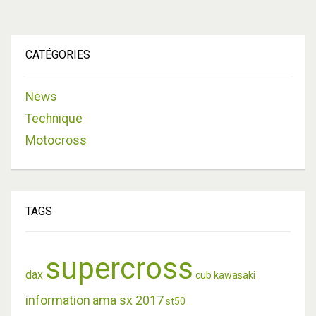
CATÉGORIES
News
Technique
Motocross
TAGS
supercross
dax
cub
kawasaki
information
ama sx 2017
st50