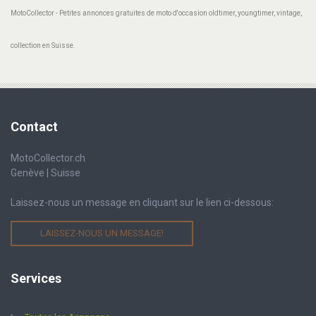
MotoCollector - Petites annonces gratuites de moto d'occasion oldtimer, youngtimer, vintage,
collection en Suisse.
Contact
MotoCollector.ch
Genève | Suisse
Laissez-nous un message en cliquant sur le lien ci-dessous:
LAISSEZ-NOUS UN MESSAGE!
Services