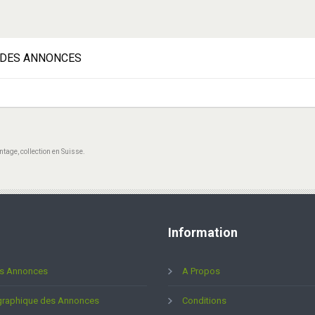
DES ANNONCES
ntage, collection en Suisse.
Information
es Annonces
A Propos
graphique des Annonces
Conditions