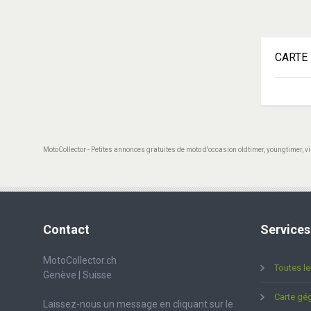
CARTE
MotoCollector - Petites annonces gratuites de moto d'occasion oldtimer, youngtimer, vi
Contact
Services
MotoCollector.ch
Toutes l
Genève | Suisse
Carte gé
Laissez-nous un message en cliquant sur le