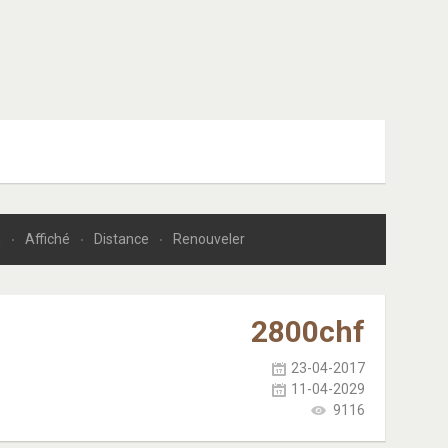
n
Affiché
Distance
Renouveler
2800
chf
23-04-2017
11-04-2029
9116